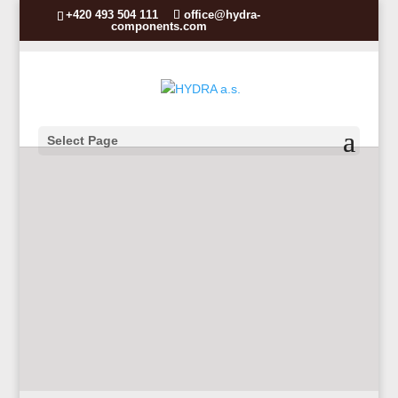
+420 493 504 111
office@hydra-
components.com
Select Page
高品质电容器
适用于电能质量–转换器–驱动–电机–家用电
器
HYDRA 存在了 100多年, 从电容器开始。
开始: 我们有关于这个产品及其应用的知
识!
立即致电我们