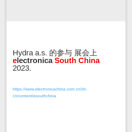
Hydra a.s. 的参与 展会上
e
lectronica
South China
2023.
https://www.electronicachina.com.cn/zh-
cn/content/esouthchina