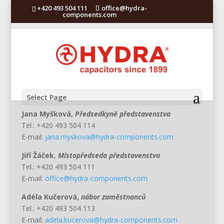
+420 493 504 111
office@hydra-
components.com
Select Page
Jana Myšková,
Předsedkyně představenstva
Tel.: +420 493 504 114
E-mail:
jana.myskova@hydra-components.com
Jiří Žáček
,
Místopředseda představenstva
Tel.: +420 493 504 111
E-mail:
office@hydra-components.com
Adéla Kučerová,
nábor zaměstnanců
Tel.: +420 493 504 113
E-mail:
adela.kucerova@hydra-components.com