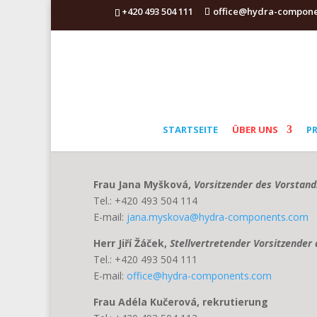
+420 493 504 111
office@hydra-compon
STARTSEITE
ÜBER UNS
P
Frau Jana Myšková,
Vorsitzender des Vorstand
Tel.: +420 493 504 114
E-mail:
jana.myskova@hydra-components.com
Herr Jiří Žáček,
Stellvertretender Vorsitzender
Tel.: +420 493 504 111
E-mail:
office@hydra-components.com
Frau Adéla Kučerová, rekrutierung