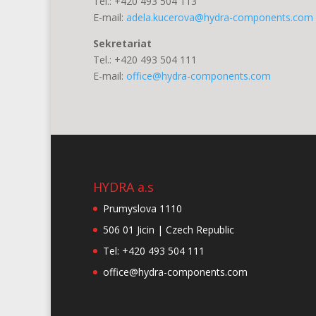
Tel.: +420 493 504 113
E-mail:
adela.kucerova@hydra-components.com
Sekretariat
Tel.: +420 493 504 111
E-mail:
office@hydra-components.com
HYDRA a.s
Prumyslova 1110
506 01 Jicin | Czech Republic
Tel: +420 493 504 111
office@hydra-components.com