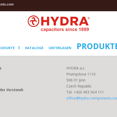
ents.com
PRODUKTE
RODUKTE
KATALOGE
UNTERLAGEN
s
HYDRA a.s.
Prumyslova 1110
506 01 Jicin
Czech Republic
 des Vorstands
Tel. +420 493 504 111
office@hydra-components.c